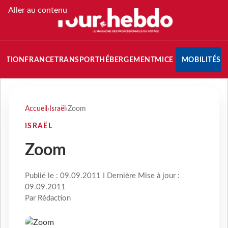
Aller au contenu
NATION
FRANCE
TRANSPORT
HÉBERGEMENT
MICE
MOBILITÉS
Accueil
›
Israël
›
Zoom
ISRAËL
Zoom
Publié le : 09.09.2011 I Dernière Mise à jour :
09.09.2011
Par Rédaction