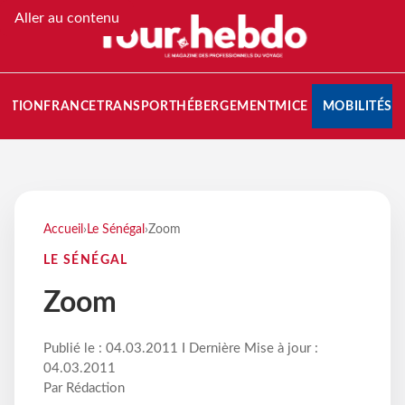
Aller au contenu
NATION
FRANCE
TRANSPORT
HÉBERGEMENT
MICE
MOBILITÉS
Accueil
›
Le Sénégal
›
Zoom
LE SÉNÉGAL
Zoom
Publié le : 04.03.2011 I Dernière Mise à jour :
04.03.2011
Par Rédaction