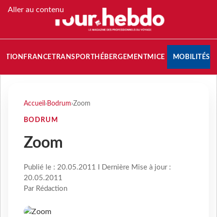
Aller au contenu
NATION
FRANCE
TRANSPORT
HÉBERGEMENT
MICE
MOBILITÉS
Accueil
›
Bodrum
›
Zoom
BODRUM
Zoom
Publié le : 20.05.2011 I Dernière Mise à jour :
20.05.2011
Par Rédaction