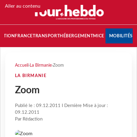
Aller au contenu
NATION
FRANCE
TRANSPORT
HÉBERGEMENT
MICE
MOBILITÉS
Accueil
›
La Birmanie
›
Zoom
LA BIRMANIE
Zoom
Publié le : 09.12.2011 I Dernière Mise à jour :
09.12.2011
Par Rédaction