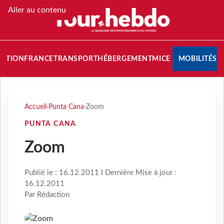
Aller au contenu
NATION
FRANCE
TRANSPORT
HÉBERGEMENT
MICE
MOBILITÉS
Accueil
›
Punta Cana
›
Zoom
PUNTA CANA
Zoom
Publié le : 16.12.2011 I Dernière Mise à jour :
16.12.2011
Par Rédaction