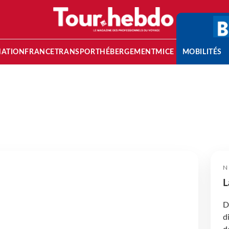
NATION
FRANCE
TRANSPORT
HÉBERGEMENT
MICE
MOBILITÉS
N
L
D
d