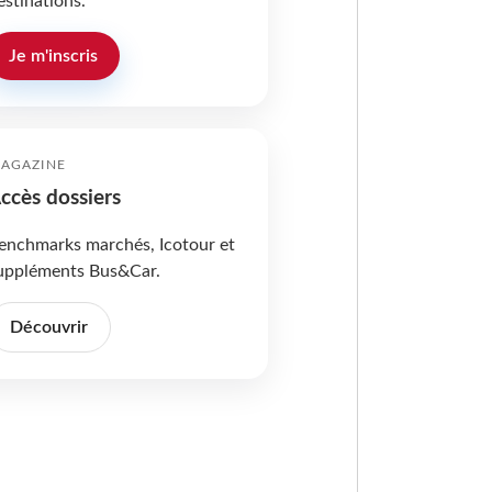
estinations.
Je m'inscris
AGAZINE
ccès dossiers
enchmarks marchés, Icotour et
uppléments Bus&Car.
Découvrir