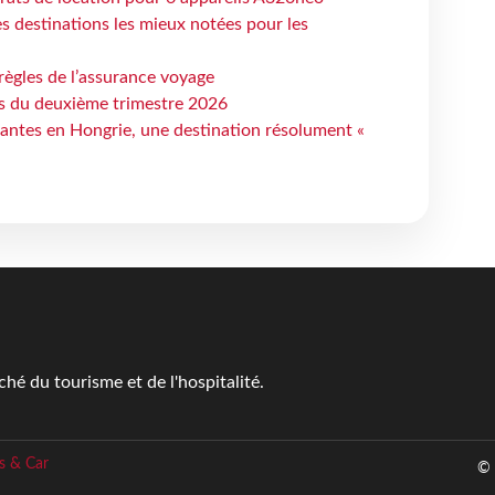
 destinations les mieux notées pour les
règles de l’assurance voyage
ts du deuxième trimestre 2026
antes en Hongrie, une destination résolument «
é du tourisme et de l'hospitalité.
s & Car
© 