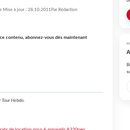
d
re Mise à jour : 28.10.2011
Par Rédaction
e ce contenu, abonnez-vous dès maintenant
M
A
B
s
r
Tour Hebdo
.
trats de location pour 6 appareils A320neo