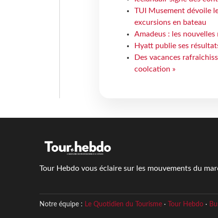
TUI Musement dévoile les
excursions en bateau
Amadeus : les nouvelles 
Hyatt publie ses résulta
Des vacances rafraîchiss
coolcation »
Tour Hebdo vous éclaire sur les mouvements du march
Notre équipe :
Le Quotidien du Tourisme
·
Tour Hebdo
·
Bu