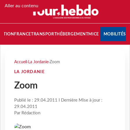
Aller au contenu
NATION
FRANCE
TRANSPORT
HÉBERGEMENT
MICE
MOBILITÉS
Accueil
›
La Jordanie
›
Zoom
LA JORDANIE
Zoom
Publié le : 29.04.2011 I Dernière Mise à jour :
29.04.2011
Par Rédaction