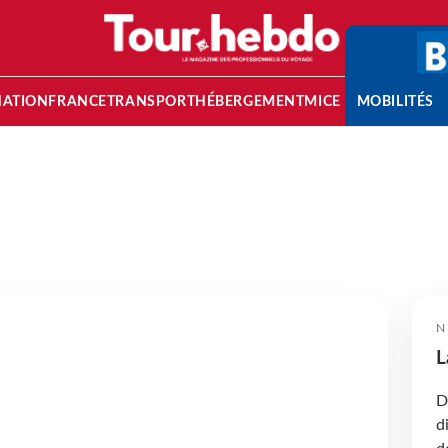
NATION
FRANCE
TRANSPORT
HÉBERGEMENT
MICE
MOBILITÉS
N
L
D
d