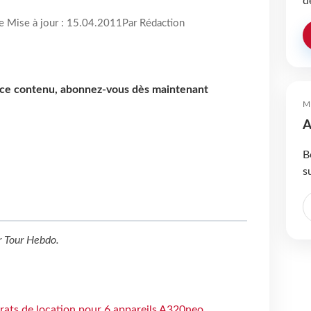
d
re Mise à jour : 15.04.2011
Par Rédaction
e ce contenu, abonnez-vous dès maintenant
M
A
B
s
r
Tour Hebdo
.
trats de location pour 6 appareils A320neo