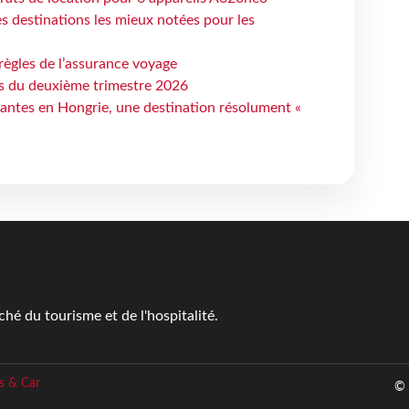
 destinations les mieux notées pour les
règles de l’assurance voyage
ts du deuxième trimestre 2026
antes en Hongrie, une destination résolument «
é du tourisme et de l'hospitalité.
s & Car
© 