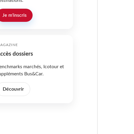
estinations.
Je m'inscris
AGAZINE
ccès dossiers
enchmarks marchés, Icotour et
uppléments Bus&Car.
Découvrir