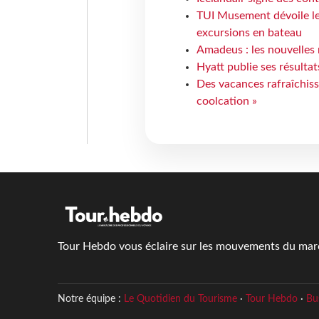
TUI Musement dévoile les
excursions en bateau
Amadeus : les nouvelles 
Hyatt publie ses résulta
Des vacances rafraîchiss
coolcation »
Tour Hebdo vous éclaire sur les mouvements du march
Notre équipe :
Le Quotidien du Tourisme
·
Tour Hebdo
·
Bu