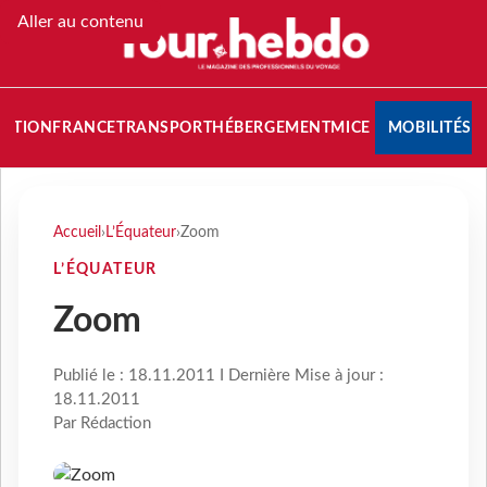
Aller au contenu
NATION
FRANCE
TRANSPORT
HÉBERGEMENT
MICE
MOBILITÉS
Accueil
›
L’Équateur
›
Zoom
L’ÉQUATEUR
Zoom
Publié le : 18.11.2011 I Dernière Mise à jour :
18.11.2011
Par Rédaction