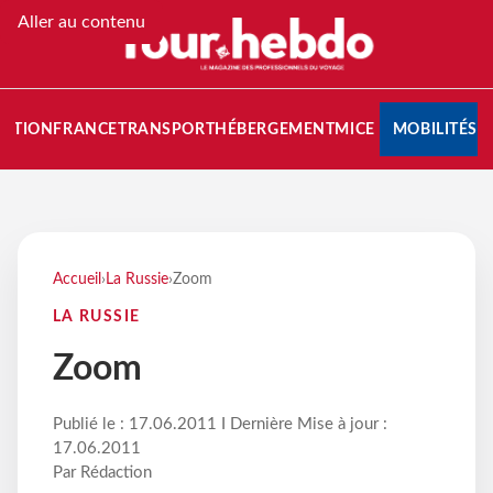
Aller au contenu
NATION
FRANCE
TRANSPORT
HÉBERGEMENT
MICE
MOBILITÉS
Accueil
›
La Russie
›
Zoom
LA RUSSIE
Zoom
Publié le : 17.06.2011 I Dernière Mise à jour :
17.06.2011
Par Rédaction