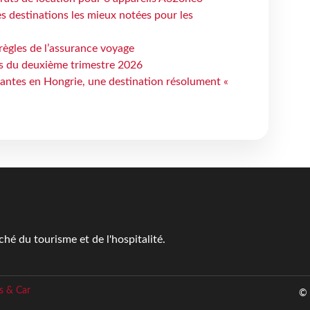
 destinations les mieux notées pour les
règles de l’assurance voyage
ts du deuxième trimestre 2026
antes en Hongrie, une destination résolument «
é du tourisme et de l'hospitalité.
s & Car
© 