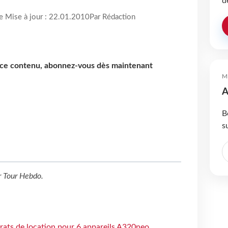
d
re Mise à jour : 22.01.2010
Par Rédaction
e ce contenu, abonnez-vous dès maintenant
M
A
B
s
r
Tour Hebdo
.
trats de location pour 6 appareils A320neo