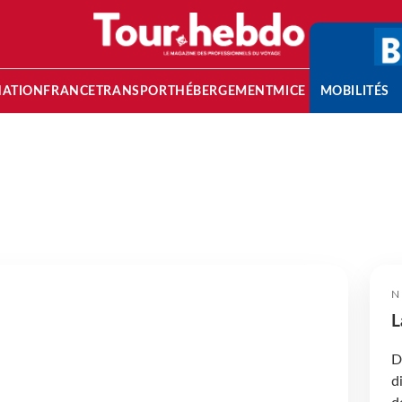
NATION
FRANCE
TRANSPORT
HÉBERGEMENT
MICE
MOBILITÉS
N
L
D
d