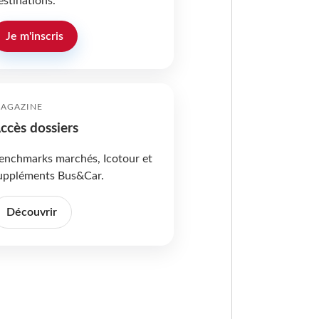
estinations.
Je m'inscris
AGAZINE
ccès dossiers
enchmarks marchés, Icotour et
uppléments Bus&Car.
Découvrir