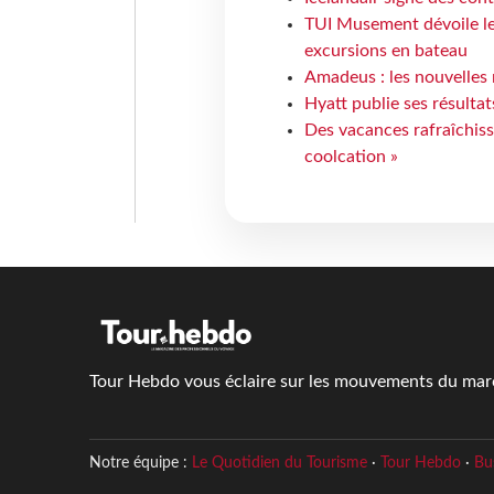
TUI Musement dévoile les
excursions en bateau
Amadeus : les nouvelles 
Hyatt publie ses résulta
Des vacances rafraîchiss
coolcation »
Tour Hebdo vous éclaire sur les mouvements du march
Notre équipe :
Le Quotidien du Tourisme
·
Tour Hebdo
·
Bu