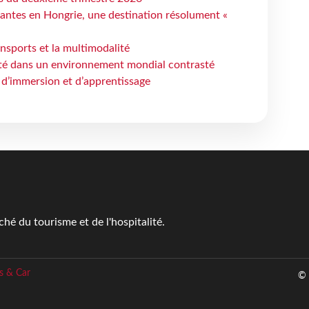
antes en Hongrie, une destination résolument «
ansports et la multimodalité
ité dans un environnement mondial contrasté
 d’immersion et d’apprentissage
é du tourisme et de l'hospitalité.
s & Car
© 