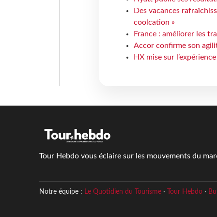
Des vacances rafraîchiss
coolcation »
France : améliorer les tr
Accor confirme son agil
HX mise sur l’expérience
Tour Hebdo vous éclaire sur les mouvements du march
Notre équipe :
Le Quotidien du Tourisme
·
Tour Hebdo
·
Bu