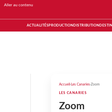
Aller au contenu
ACTUALITÉS
PRODUCTION
DISTRIBUTION
DESTI
Accueil
›
Les Canaries
›
Zoom
LES CANARIES
Zoom