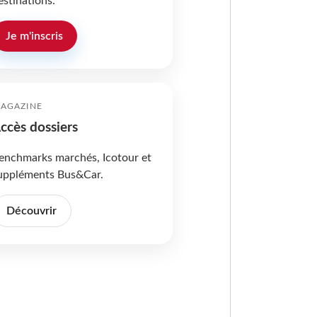
estinations.
Je m'inscris
AGAZINE
ccès dossiers
enchmarks marchés, Icotour et
uppléments Bus&Car.
Découvrir