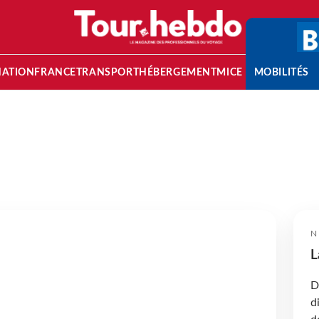
NATION
FRANCE
TRANSPORT
HÉBERGEMENT
MICE
MOBILITÉS
N
L
D
d