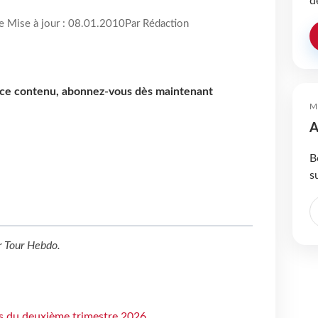
d
re Mise à jour : 08.01.2010
Par Rédaction
e ce contenu, abonnez-vous dès maintenant
M
A
B
s
r
Tour Hebdo
.
ts du deuxième trimestre 2026