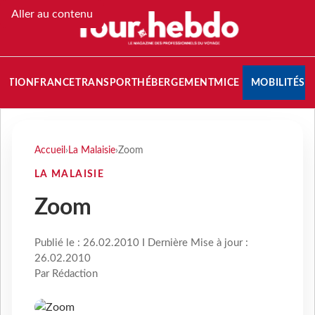
Aller au contenu
NATION
FRANCE
TRANSPORT
HÉBERGEMENT
MICE
MOBILITÉS
Accueil
›
La Malaisie
›
Zoom
LA MALAISIE
Zoom
Publié le : 26.02.2010 I Dernière Mise à jour :
26.02.2010
Par Rédaction