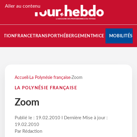
Aller au contenu
NATION
FRANCE
TRANSPORT
HÉBERGEMENT
MICE
MOBILITÉS
Accueil
›
La Polynésie française
›
Zoom
LA POLYNÉSIE FRANÇAISE
Zoom
Publié le : 19.02.2010 I Dernière Mise à jour :
19.02.2010
Par Rédaction