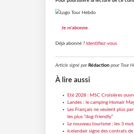
Pour poursuivre la lecture de ce co
Je m'abonne
Déjà abonné ?
Identifiez-vous
Article signé par
Rédaction
pour
Tour H
À lire aussi
Eté 2028 : MSC Croisières ouvre
Landes : le camping Homair May
Les Français ne veulent plus par
les plus “dog-friendly”
Le nouveau tourisme : les 3 mut
Icelandair signe des contrats d