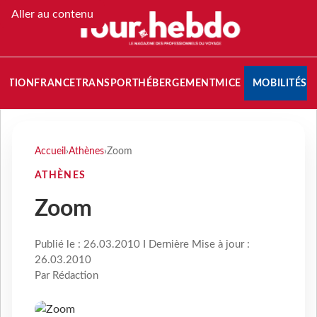
Aller au contenu
NATION
FRANCE
TRANSPORT
HÉBERGEMENT
MICE
MOBILITÉS
Accueil
›
Athènes
›
Zoom
ATHÈNES
Zoom
Publié le : 26.03.2010 I Dernière Mise à jour :
26.03.2010
Par Rédaction