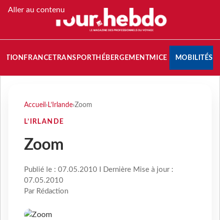
Aller au contenu
NATION
FRANCE
TRANSPORT
HÉBERGEMENT
MICE
MOBILITÉS
Accueil
›
L’Irlande
›
Zoom
L’IRLANDE
Zoom
Publié le : 07.05.2010 I Dernière Mise à jour :
07.05.2010
Par Rédaction