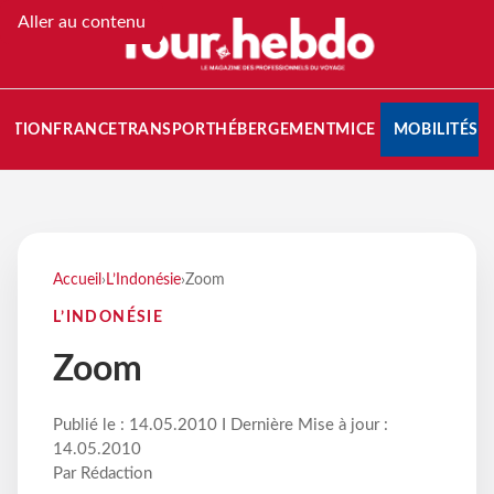
Aller au contenu
NATION
FRANCE
TRANSPORT
HÉBERGEMENT
MICE
MOBILITÉS
Accueil
›
L’Indonésie
›
Zoom
L’INDONÉSIE
Zoom
Publié le : 14.05.2010 I Dernière Mise à jour :
14.05.2010
Par Rédaction