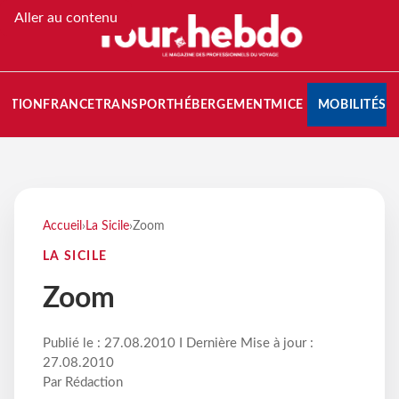
Aller au contenu
NATION
FRANCE
TRANSPORT
HÉBERGEMENT
MICE
MOBILITÉS
Accueil
›
La Sicile
›
Zoom
LA SICILE
Zoom
Publié le : 27.08.2010 I Dernière Mise à jour :
27.08.2010
Par Rédaction