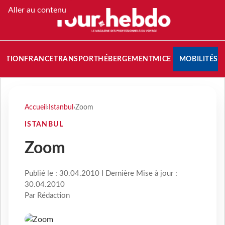
Aller au contenu
NATION
FRANCE
TRANSPORT
HÉBERGEMENT
MICE
MOBILITÉS
Accueil
›
Istanbul
›
Zoom
ISTANBUL
Zoom
Publié le : 30.04.2010 I Dernière Mise à jour :
30.04.2010
Par Rédaction