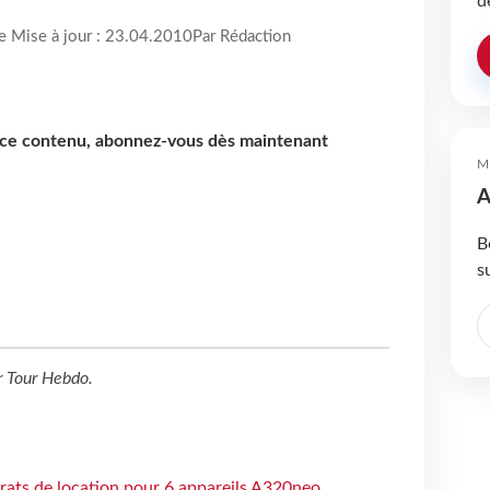
d
re Mise à jour : 23.04.2010
Par Rédaction
e ce contenu, abonnez-vous dès maintenant
M
A
B
s
r
Tour Hebdo
.
trats de location pour 6 appareils A320neo