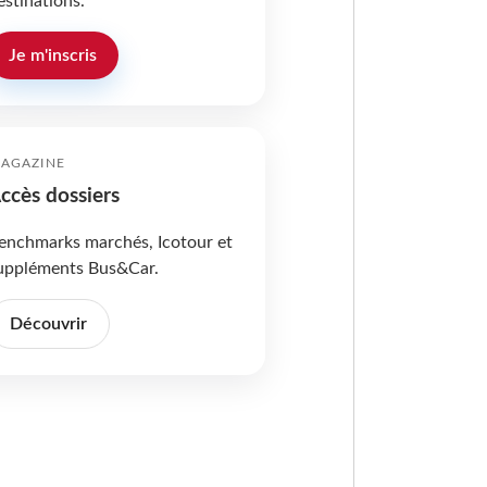
estinations.
Je m'inscris
AGAZINE
ccès dossiers
enchmarks marchés, Icotour et
uppléments Bus&Car.
Découvrir