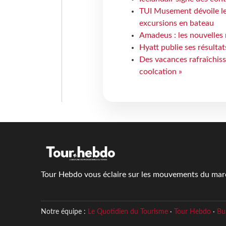
TUI Musement dévoile les
excursions en bateau
Amadeus : les nouvelles 
Hyatt publie ses résulta
Des vacances rafraîchiss
coolcation »
Tour Hebdo vous éclaire sur les mouvements du march
Notre équipe :
Le Quotidien du Tourisme
·
Tour Hebdo
·
Bu