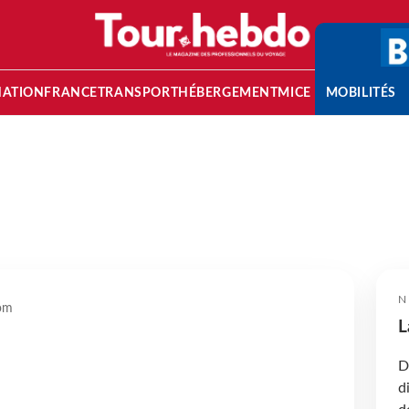
NATION
FRANCE
TRANSPORT
HÉBERGEMENT
MICE
MOBILITÉS
N
om
L
D
d