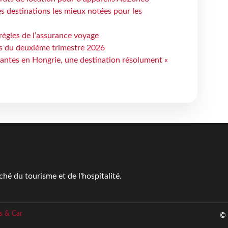
 destinations les mieux notées pour les
règles de l’assurance voyage
ts du deuxième trimestre 2026
antes en Hongrie, une destination résolument «
é du tourisme et de l'hospitalité.
s & Car
© 