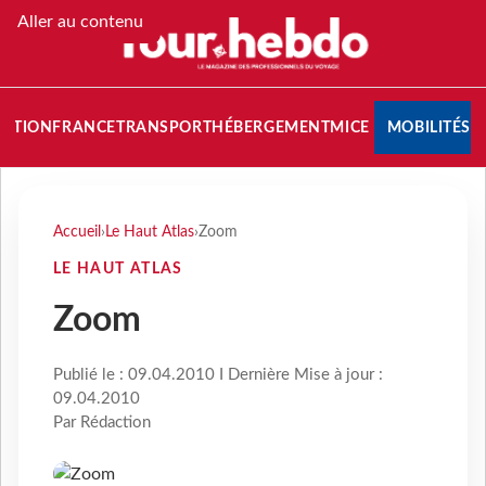
Aller au contenu
NATION
FRANCE
TRANSPORT
HÉBERGEMENT
MICE
MOBILITÉS
Accueil
›
Le Haut Atlas
›
Zoom
LE HAUT ATLAS
Zoom
Publié le : 09.04.2010 I Dernière Mise à jour :
09.04.2010
Par Rédaction