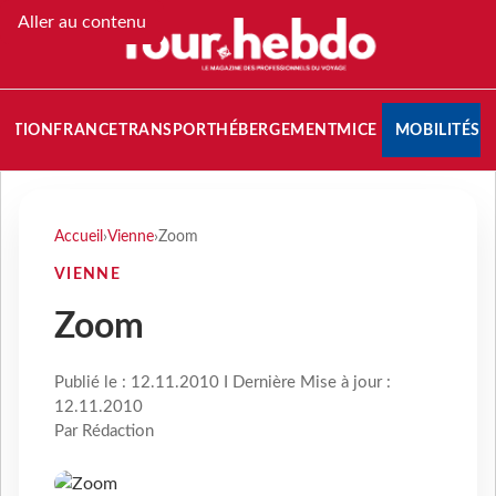
Aller au contenu
NATION
FRANCE
TRANSPORT
HÉBERGEMENT
MICE
MOBILITÉS
Accueil
›
Vienne
›
Zoom
VIENNE
Zoom
Publié le : 12.11.2010 I Dernière Mise à jour :
12.11.2010
Par Rédaction