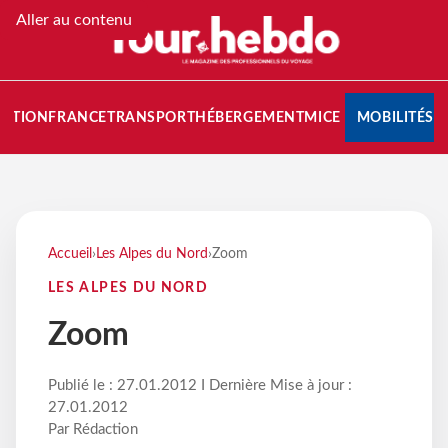
Aller au contenu
NATION
FRANCE
TRANSPORT
HÉBERGEMENT
MICE
MOBILITÉS
Accueil
›
Les Alpes du Nord
›
Zoom
LES ALPES DU NORD
Zoom
Publié le : 27.01.2012 I Dernière Mise à jour :
27.01.2012
Par Rédaction