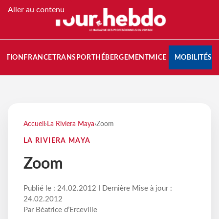
Aller au contenu
NATION
FRANCE
TRANSPORT
HÉBERGEMENT
MICE
MOBILITÉS
Accueil
›
La Riviera Maya
›
Zoom
LA RIVIERA MAYA
Zoom
Publié le : 24.02.2012 I Dernière Mise à jour :
24.02.2012
Par Béatrice d’Erceville