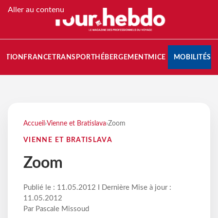
Aller au contenu
NATION
FRANCE
TRANSPORT
HÉBERGEMENT
MICE
MOBILITÉS
Accueil
›
Vienne et Bratislava
›
Zoom
VIENNE ET BRATISLAVA
Zoom
Publié le : 11.05.2012 I Dernière Mise à jour :
11.05.2012
Par Pascale Missoud