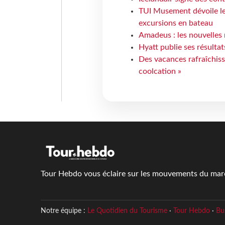
TUI Musement dévoile les
excursions en bateau
Amadeus : les nouvelles 
Hyatt publie ses résulta
Des vacances rafraîchiss
coolcation »
Tour Hebdo vous éclaire sur les mouvements du march
Notre équipe :
Le Quotidien du Tourisme
·
Tour Hebdo
·
Bu