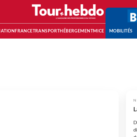
NATION
FRANCE
TRANSPORT
HÉBERGEMENT
MICE
MOBILITÉS
N
L
D
d