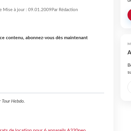
d
re Mise à jour : 09.01.2009
Par Rédaction
e ce contenu, abonnez-vous dès maintenant
M
A
B
s
r
Tour Hebdo
.
trats de location pour 6 appareils A320neo