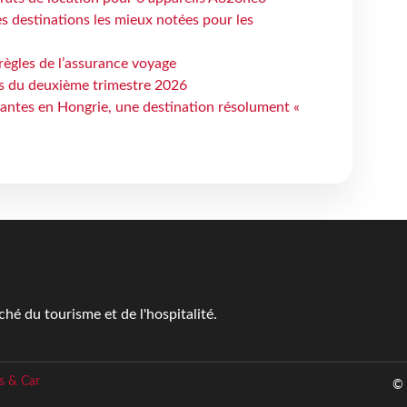
 destinations les mieux notées pour les
règles de l’assurance voyage
ts du deuxième trimestre 2026
antes en Hongrie, une destination résolument «
é du tourisme et de l'hospitalité.
s & Car
© 