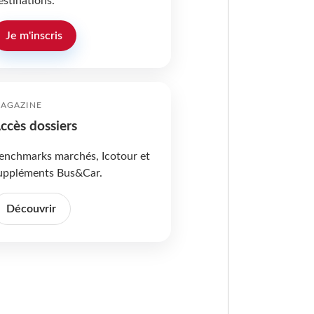
estinations.
Je m'inscris
AGAZINE
ccès dossiers
enchmarks marchés, Icotour et
uppléments Bus&Car.
Découvrir