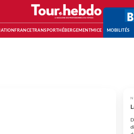
NATION
FRANCE
TRANSPORT
HÉBERGEMENT
MICE
MOBILITÉS
N
L
D
d