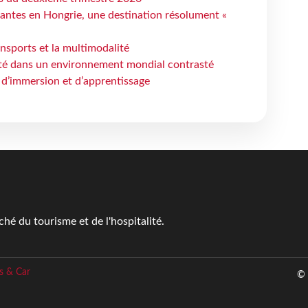
antes en Hongrie, une destination résolument «
ansports et la multimodalité
ité dans un environnement mondial contrasté
 d’immersion et d’apprentissage
é du tourisme et de l'hospitalité.
s & Car
© 