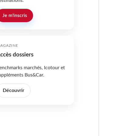
estinations.
Je m'inscris
AGAZINE
ccès dossiers
enchmarks marchés, Icotour et
uppléments Bus&Car.
Découvrir