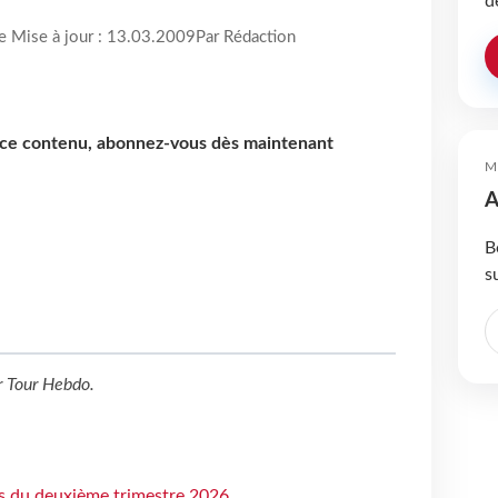
d
re Mise à jour : 13.03.2009
Par Rédaction
e ce contenu, abonnez-vous dès maintenant
M
A
B
s
r
Tour Hebdo
.
ts du deuxième trimestre 2026