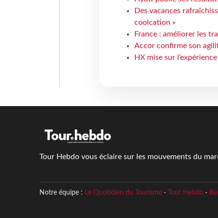
Des vacances rafraîchiss
coolcation »
France : améliorer les tr
Accor confirme son agil
HX mise sur l’expérience
Tour Hebdo vous éclaire sur les mouvements du march
Notre équipe :
Le Quotidien du Tourisme
·
Tour Hebdo
·
Bu