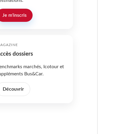
estinations.
Je m'inscris
AGAZINE
ccès dossiers
enchmarks marchés, Icotour et
uppléments Bus&Car.
Découvrir