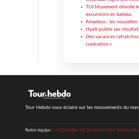
TUI Musement dévoile les
excursions en bateau
Amadeus : les nouvelles 
Hyatt publie ses résulta
Des vacances rafraîchiss
coolcation »
Tour Hebdo vous éclaire sur les mouvements du march
Notre équipe :
Le Quotidien du Tourisme
·
Tour Hebdo
·
Bu