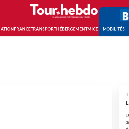
NATION
FRANCE
TRANSPORT
HÉBERGEMENT
MICE
MOBILITÉS
N
L
D
d