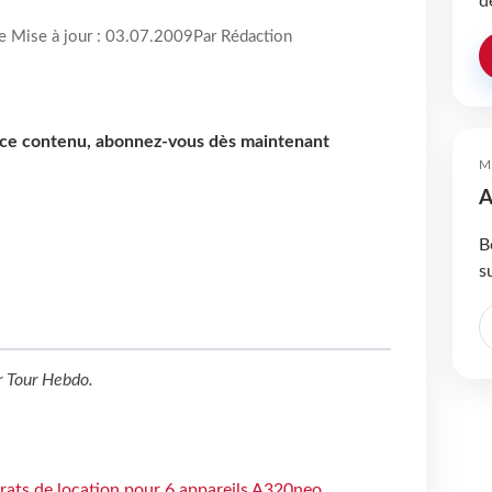
d
re Mise à jour : 03.07.2009
Par Rédaction
e ce contenu, abonnez-vous dès maintenant
M
A
B
s
r
Tour Hebdo
.
trats de location pour 6 appareils A320neo