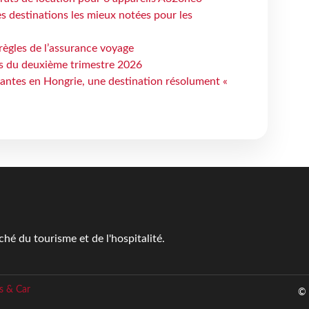
 destinations les mieux notées pour les
règles de l’assurance voyage
ts du deuxième trimestre 2026
antes en Hongrie, une destination résolument «
é du tourisme et de l'hospitalité.
s & Car
© 