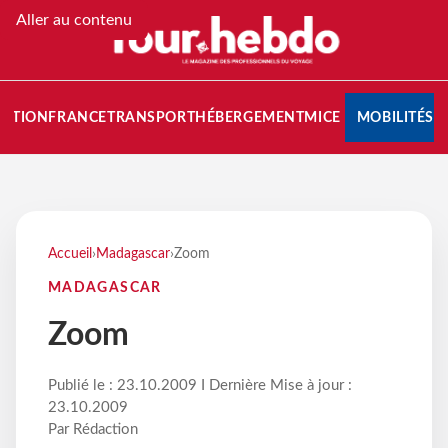
Aller au contenu
NATION
FRANCE
TRANSPORT
HÉBERGEMENT
MICE
MOBILITÉS
Accueil
›
Madagascar
›
Zoom
MADAGASCAR
Zoom
Publié le : 23.10.2009 I Dernière Mise à jour :
23.10.2009
Par Rédaction