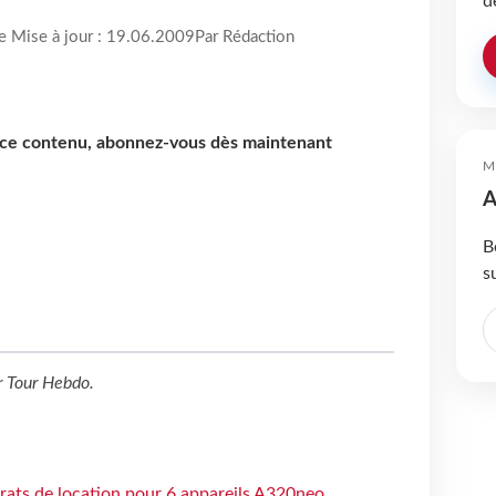
d
re Mise à jour : 19.06.2009
Par Rédaction
e ce contenu, abonnez-vous dès maintenant
M
A
B
s
r
Tour Hebdo
.
trats de location pour 6 appareils A320neo