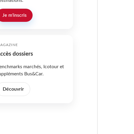
estinations.
Je m'inscris
AGAZINE
ccès dossiers
enchmarks marchés, Icotour et
uppléments Bus&Car.
Découvrir