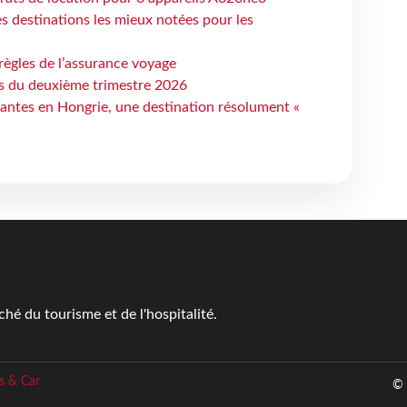
 destinations les mieux notées pour les
règles de l’assurance voyage
ts du deuxième trimestre 2026
antes en Hongrie, une destination résolument «
é du tourisme et de l'hospitalité.
s & Car
© 