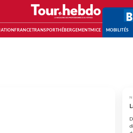
NATION
FRANCE
TRANSPORT
HÉBERGEMENT
MICE
MOBILITÉS
N
L
D
d