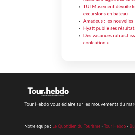
TUI Musement dévoile les
excursions en bateau
Amadeus : les nouvelles 
Hyatt publie ses résulta
Des vacances rafraîchiss
coolcation »
Tour Hebdo vous éclaire sur les mouvements du march
Notre équipe :
Le Quotidien du Tourisme
·
Tour Hebdo
·
Bu