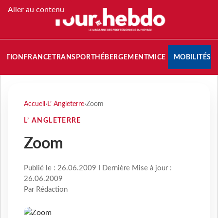
Aller au contenu
NATION
FRANCE
TRANSPORT
HÉBERGEMENT
MICE
MOBILITÉS
Accueil
›
L’ Angleterre
›
Zoom
L’ ANGLETERRE
Zoom
Publié le : 26.06.2009 I Dernière Mise à jour :
26.06.2009
Par Rédaction