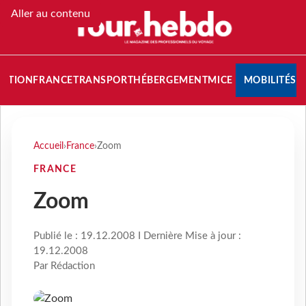
Aller au contenu
NATION
FRANCE
TRANSPORT
HÉBERGEMENT
MICE
MOBILITÉS
Accueil
›
France
›
Zoom
FRANCE
Zoom
Publié le : 19.12.2008 I Dernière Mise à jour :
19.12.2008
Par Rédaction