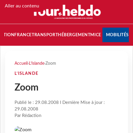
Aller au contenu
NATION
FRANCE
TRANSPORT
HÉBERGEMENT
MICE
MOBILITÉS
Accueil
›
L’Islande
›
Zoom
L’ISLANDE
Zoom
Publié le : 29.08.2008 I Dernière Mise à jour :
29.08.2008
Par Rédaction