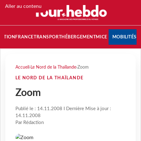
Aller au contenu
NATION
FRANCE
TRANSPORT
HÉBERGEMENT
MICE
MOBILITÉS
Accueil
›
Le Nord de la Thaïlande
›
Zoom
LE NORD DE LA THAÏLANDE
Zoom
Publié le : 14.11.2008 I Dernière Mise à jour :
14.11.2008
Par Rédaction