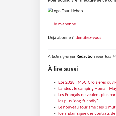
Pour poursuivre la lecture de ce co
Je m'abonne
Déjà abonné ?
Identifiez-vous
Article signé par
Rédaction
pour
Tour H
À lire aussi
Eté 2028 : MSC Croisières ouvre
Landes : le camping Homair May
Les Français ne veulent plus par
les plus “dog-friendly”
Le nouveau tourisme : les 3 mut
Icelandair signe des contrats d