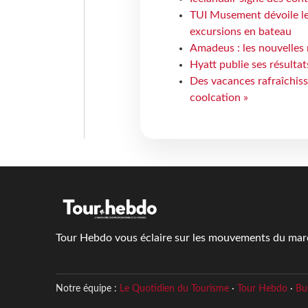
TUI Musement dévoile les
excursions en bateau
Amadeus : les nouvelles 
Hyatt publie ses résulta
Des vacances rafraîchiss
coolcation »
Tour Hebdo vous éclaire sur les mouvements du march
Notre équipe :
Le Quotidien du Tourisme
·
Tour Hebdo
·
Bu