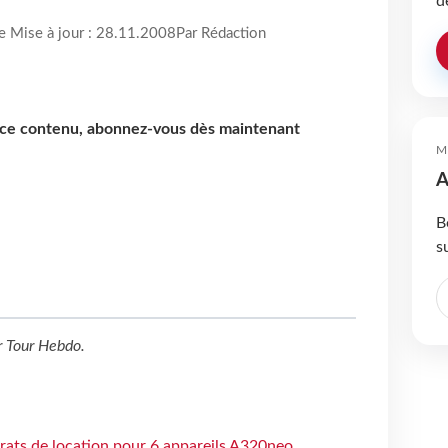
d
re Mise à jour : 28.11.2008
Par Rédaction
e ce contenu, abonnez-vous dès maintenant
M
A
B
s
r
Tour Hebdo
.
trats de location pour 6 appareils A320neo