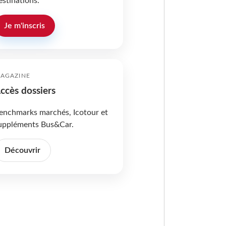
estinations.
Je m'inscris
AGAZINE
ccès dossiers
enchmarks marchés, Icotour et
uppléments Bus&Car.
Découvrir