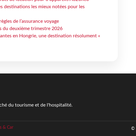
 destinations les mieux notées pour les
règles de l’assurance voyage
ts du deuxième trimestre 2026
antes en Hongrie, une destination résolument «
é du tourisme et de l'hospitalité.
s & Car
© 