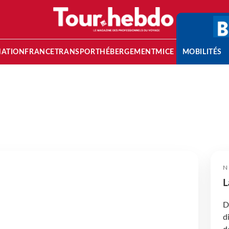
NATION
FRANCE
TRANSPORT
HÉBERGEMENT
MICE
MOBILITÉS
N
L
D
d