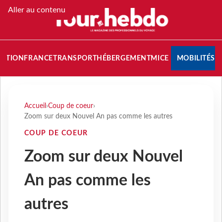
Aller au contenu
NATION
FRANCE
TRANSPORT
HÉBERGEMENT
MICE
MOBILITÉS
Accueil
›
Coup de coeur
›
Zoom sur deux Nouvel An pas comme les autres
COUP DE COEUR
Zoom sur deux Nouvel
An pas comme les
autres