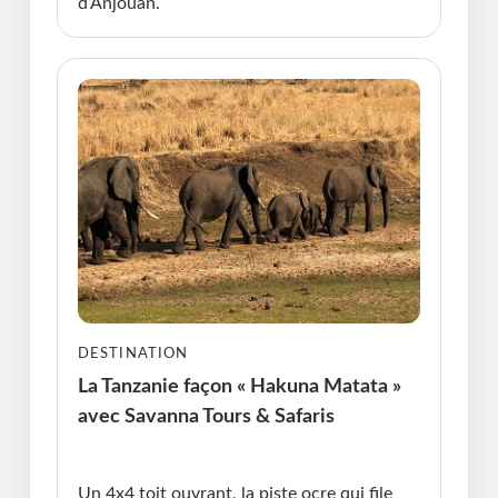
d’Anjouan.
DESTINATION
La Tanzanie façon « Hakuna Matata »
avec Savanna Tours & Safaris
Publié le : 08.01.2026 I Dernière Mise à jour :
08.01.2026 • Violaine Cherrier
Un 4x4 toit ouvrant, la piste ocre qui file