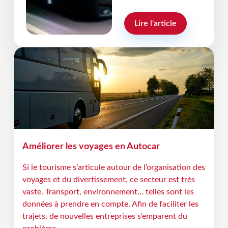
Rémi Bain Thouverez
Lire l'article
Améliorer les voyages en Autocar
Si le tourisme s’articule autour de l’organisation des
voyages et du divertissement, ce secteur est très
vaste. Transport, environnement… telles sont les
données à prendre en compte. Afin de faciliter les
trajets, de nouvelles entreprises s’emparent du