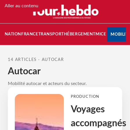
Aller au contenu
STINATION
FRANCE
TRANSPORT
HÉBERGEMENT
MICE
MOBILIT
14 ARTICLES · AUTOCAR
Autocar
Mobilité autocar et acteurs du secteur.
PRODUCTION
Voyages
accompagnés