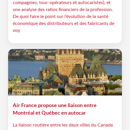
compagnies, tour-opérateurs et autocaristes), et
une analyse des ratios financiers de la profession.
De quoi faire le point sur l’évolution de la santé
économique des distributeurs et des fabricants de
voy
Air France propose une liaison entre
Montréal et Québec en autocar
La liaison routière entre les deux villes du Canada