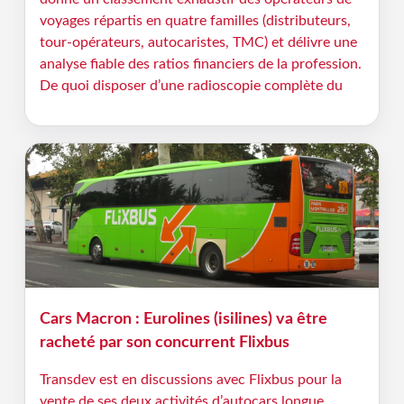
voyages répartis en quatre familles (distributeurs,
tour-opérateurs, autocaristes, TMC) et délivre une
analyse fiable des ratios financiers de la profession.
De quoi disposer d’une radioscopie complète du
Cars Macron : Eurolines (isilines) va être
racheté par son concurrent Flixbus
Transdev est en discussions avec Flixbus pour la
vente de ses deux activités d’autocars longue