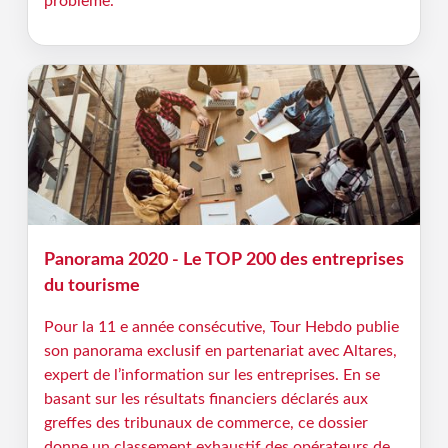
problème.
Panorama 2020 - Le TOP 200 des entreprises
du tourisme
Pour la 11 e année consécutive, Tour Hebdo publie
son panorama exclusif en partenariat avec Altares,
expert de l’information sur les entreprises. En se
basant sur les résultats financiers déclarés aux
greffes des tribunaux de commerce, ce dossier
donne un classement exhaustif des opérateurs de