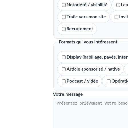
Notoriété / visibilité
Lea
Trafic vers mon site
Invi
Recrutement
Formats qui vous intéressent
Display (habillage, pavés, inters
Article sponsorisé / native
Podcast / vidéo
Opérati
Votre message