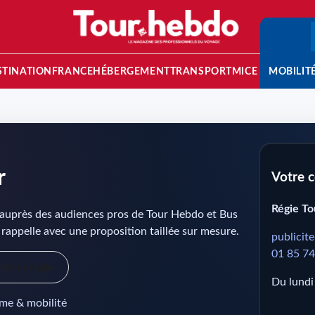
STINATION
FRANCE
HÉBERGEMENT
TRANSPORT
MICE
MOBILIT
r
Votre c
Régie To
 auprès des audiences pros de Tour Hebdo et Bus
rappelle avec une proposition taillée sur mesure.
publicit
01 85 74
er la régie
Du lundi
sme & mobilité