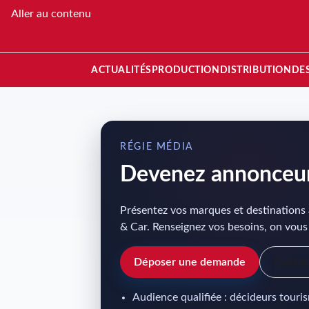
Aller au contenu
ACTUALITÉS
PRODUCTION
DISTRIBUTION
DE
RÉGIE MÉDIA
Devenez annonceu
Présentez vos marques et destinations
& Car. Renseignez vos besoins, on vous 
Déposer une demande
Contact
Audience qualifiée : décideurs touri