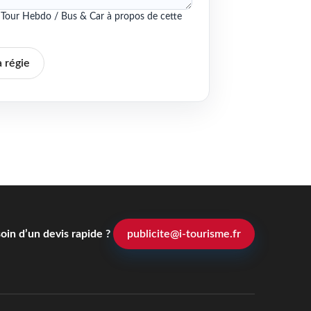
ie Tour Hebdo / Bus & Car à propos de cette
a régie
oin d’un devis rapide ?
publicite@i-tourisme.fr