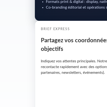
Formats print & digital : display, nat
Co-branding éditorial et opérations 
BRIEF EXPRESS
Partagez vos coordonnées
objectifs
Indiquez vos attentes principales. Notr
recontacte rapidement avec des options
partenaires, newsletters, événements).