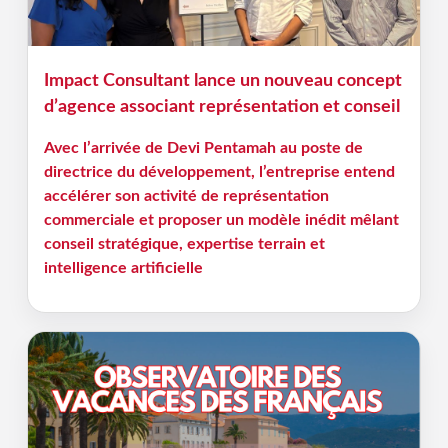
Impact Consultant lance un nouveau concept
d’agence associant représentation et conseil
Avec l’arrivée de Devi Pentamah au poste de
directrice du développement, l’entreprise entend
accélérer son activité de représentation
commerciale et proposer un modèle inédit mêlant
conseil stratégique, expertise terrain et
intelligence artificielle