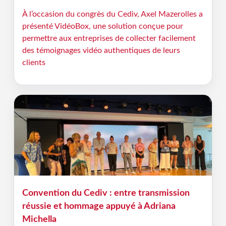
À l’occasion du congrès du Cediv, Axel Mazerolles a
présenté VidéoBox, une solution conçue pour
permettre aux entreprises de collecter facilement
des témoignages vidéo authentiques de leurs
clients
Convention du Cediv : entre transmission
réussie et hommage appuyé à Adriana
Michella