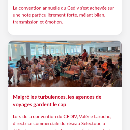
La convention annuelle du Cediv s’est achevée sur
une note particulièrement forte, mêlant bilan,
transmission et émotion.
Malgré les turbulences, les agences de
voyages gardent le cap
Lors de la convention du CEDIV, Valérie Laroche,
directrice commerciale du réseau Selectour, a