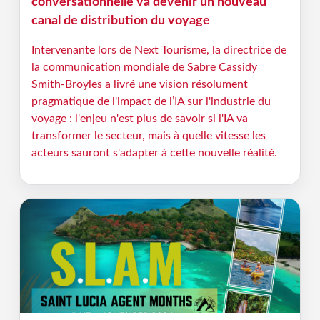
conversationnelle va devenir un nouveau
canal de distribution du voyage
Intervenante lors de Next Tourisme, la directrice de
la communication mondiale de Sabre Cassidy
Smith-Broyles a livré une vision résolument
pragmatique de l'impact de l’IA sur l'industrie du
voyage : l'enjeu n'est plus de savoir si l'IA va
transformer le secteur, mais à quelle vitesse les
acteurs sauront s'adapter à cette nouvelle réalité.