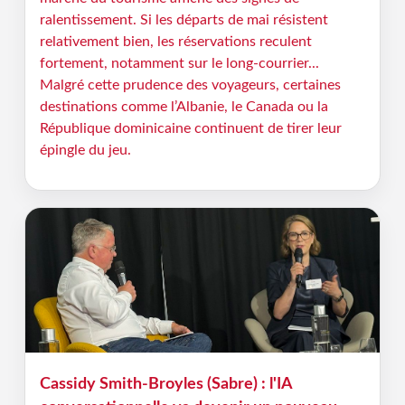
ralentissement. Si les départs de mai résistent
relativement bien, les réservations reculent
fortement, notamment sur le long-courrier...
Malgré cette prudence des voyageurs, certaines
destinations comme l’Albanie, le Canada ou la
République dominicaine continuent de tirer leur
épingle du jeu.
Cassidy Smith-Broyles (Sabre) : l'IA