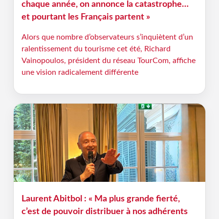
chaque année, on annonce la catastrophe…
et pourtant les Français partent »
Alors que nombre d’observateurs s’inquiètent d’un
ralentissement du tourisme cet été, Richard
Vainopoulos, président du réseau TourCom, affiche
une vision radicalement différente
Laurent Abitbol : « Ma plus grande fierté,
c’est de pouvoir distribuer à nos adhérents