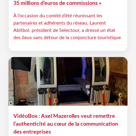
35 millions d’euros de commissions »
À l’occasion du comité d’été réunissant les
partenaires et adhérents du réseau, Laurent
Abitbol, président de Selectour, a dressé un état
des lieux sans détour de la conjoncture touristique
VidéoBox : Axel Mazerolles veut remettre
l’authenticité au cœur de la communication
des entreprises