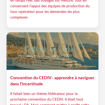
en temps réel, des voyages sur mesure, tout en
conservant l’appui des équipes de production du
tour-opérateur pour les demandes les plus
complexes
Convention du CEDIV : apprendre à naviguer
dans l’incertitude
Il fallait bien un thème fédérateur pour la
prochaine convention du CEDIV. Il était tout