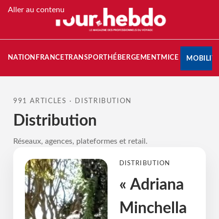
Aller au contenu
STINATION
FRANCE
TRANSPORT
HÉBERGEMENT
MICE
MOBILIT
991 ARTICLES · DISTRIBUTION
Distribution
Réseaux, agences, plateformes et retail.
DISTRIBUTION
« Adriana
Minchella