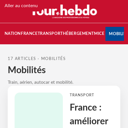
Aller au contenu
STINATION
FRANCE
TRANSPORT
HÉBERGEMENT
MICE
MOBILIT
17 ARTICLES · MOBILITÉS
Mobilités
Train, aérien, autocar et mobilité.
TRANSPORT
France :
améliorer