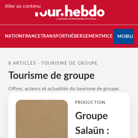
Aller au contenu
STINATION
FRANCE
TRANSPORT
HÉBERGEMENT
MICE
MOBILIT
8 ARTICLES · TOURISME DE GROUPE
Tourisme de groupe
Offres, acteurs et actualités du tourisme de groupe.
PRODUCTION
Groupe
Salaün :